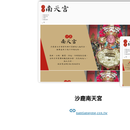
沙鹿南天宮
link
nantiangong.cox.tw